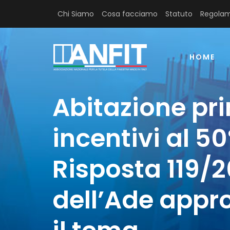
Chi Siamo
Cosa facciamo
Statuto
Regolam
HOME
Abitazione pri
incentivi al 50
Risposta 119/
dell’Ade appr