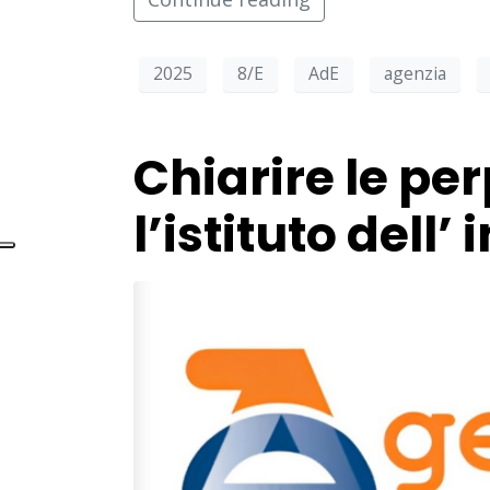
2025
8/E
AdE
agenzia
Chiarire le per
l’istituto dell’