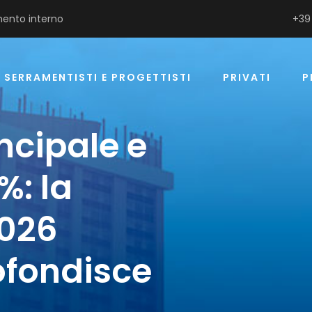
ento interno
+39
SERRAMENTISTI E PROGETTISTI
PRIVATI
P
ncipale e
%: la
2026
ofondisce