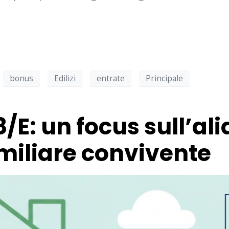
bonus
Edilizi
entrate
Principale
8/E: un focus sull’al
amiliare convivente