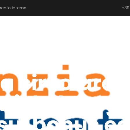
ento interno
+39
SERRAMENTISTI E PROGETTISTI
PRIVATI
P
a circolare 
tti della Leg
sui bonus edi