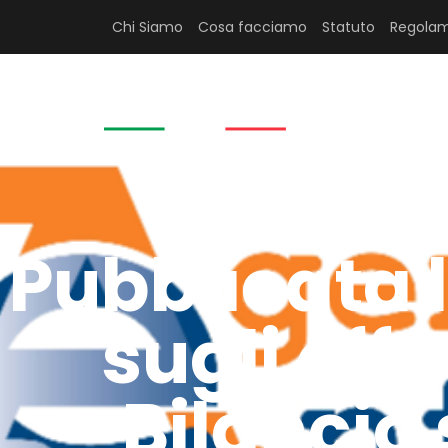
Chi Siamo
Cosa facciamo
Statuto
Regolam
HOME
Pubblicata l
sugli effe
Bilancio 