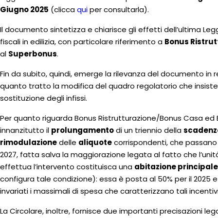
Giugno 2025
(clicca
qui
per consultarla).
Il documento sintetizza e chiarisce gli effetti dell’ultima Legg
fiscali in edilizia, con particolare riferimento a
Bonus Ristrut
al
Superbonus
.
Fin da subito, quindi, emerge la rilevanza del documento in r
quanto tratto la modifica del quadro regolatorio che insiste s
sostituzione degli infissi.
Per quanto riguarda Bonus Ristrutturazione/Bonus Casa ed E
innanzitutto il
prolungamento
di un triennio della
scadenz
rimodulazione
delle
aliquote
corrispondenti, che passano a
2027, fatta salva la maggiorazione legata al fatto che l’unità
effettua l’intervento costituisca una
abitazione principal
configura tale condizione): essa è posta al 50% per il 2025 e
invariati i massimali di spesa che caratterizzano tali incentivi 
La Circolare, inoltre, fornisce due importanti precisazioni le