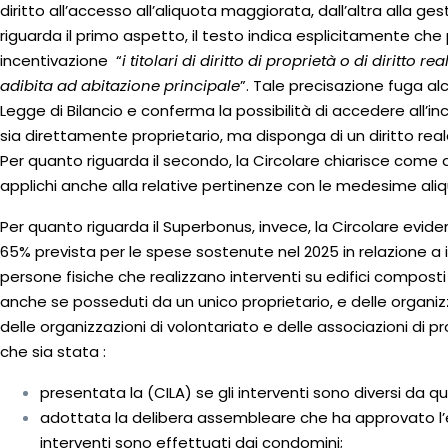
diritto all’accesso all’aliquota maggiorata, dall’altra alla g
riguarda il primo aspetto, il testo indica esplicitamente ch
incentivazione “
i titolari di diritto di proprietà o di diritto
adibita ad abitazione principale
”. Tale precisazione fuga al
Legge di Bilancio e conferma la possibilità di accedere all’i
sia direttamente proprietario, ma disponga di un diritto real
Per quanto riguarda il secondo, la Circolare chiarisce come q
applichi anche alla relative pertinenze con le medesime ali
Per quanto riguarda il Superbonus, invece, la Circolare evide
65% prevista per le spese sostenute nel 2025 in relazione a 
persone fisiche che realizzano interventi su edifici composti
anche se posseduti da un unico proprietario, e delle organizza
delle organizzazioni di volontariato e delle associazioni di 
che sia stata :
presentata la (CILA) se gli interventi sono diversi da qu
adottata la delibera assembleare che ha approvato l’es
interventi sono effettuati dai condomini;