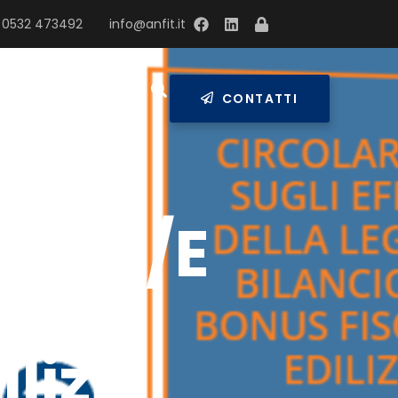
 0532 473492
info@anfit.it
RESS
CONTATTI
AdE 8/E
ge di
lizi