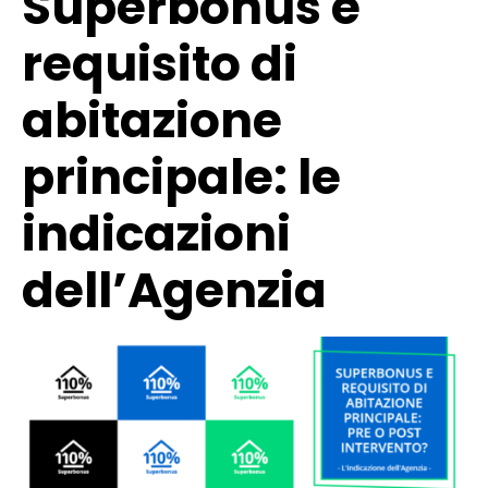
Superbonus e
requisito di
abitazione
principale: le
indicazioni
dell’Agenzia