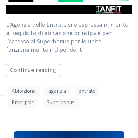
L’Agenzia delle Entrate si è espressa in merito
al requisito di abitazione principale per
l’accesso al Superbonus per le unità
funzionalmente indipendenti.
Continue reading
Abitazione
agenzia
entrate
Principale
Superbonus