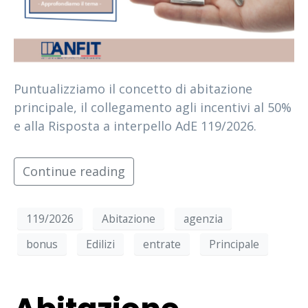
Puntualizziamo il concetto di abitazione
principale, il collegamento agli incentivi al 50%
e alla Risposta a interpello AdE 119/2026.
Continue reading
119/2026
Abitazione
agenzia
bonus
Edilizi
entrate
Principale