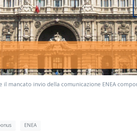
he il mancato invio della comunicazione ENEA comport
bonus
ENEA