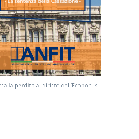
a la perdita al diritto dell’Ecobonus.