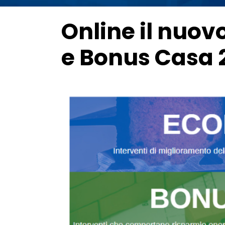
Online il nuov
e Bonus Casa 