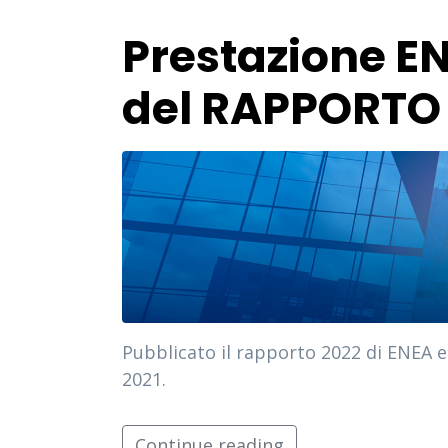
Prestazione EN
del RAPPORTO
Pubblicato il rapporto 2022 di ENEA e C
2021.
Continue reading