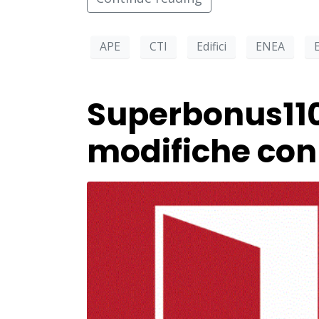
APE
CTI
Edifici
ENEA
Superbonus110 %
modifiche con 