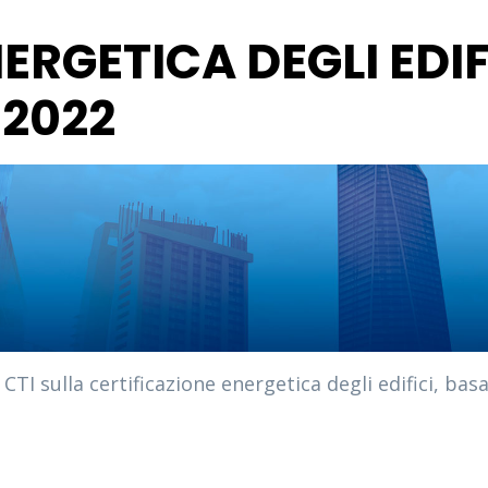
ERGETICA DEGLI EDIFI
 2022
TI sulla certificazione energetica degli edifici, basat