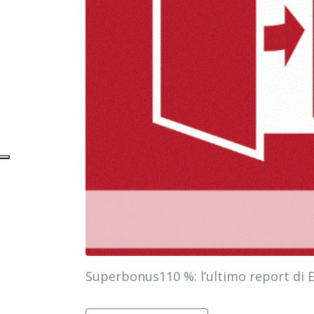
Superbonus110 %: l’ultimo report di EN