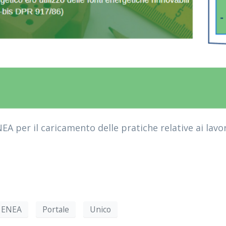
NEA per il caricamento delle pratiche relative ai la
ENEA
Portale
Unico