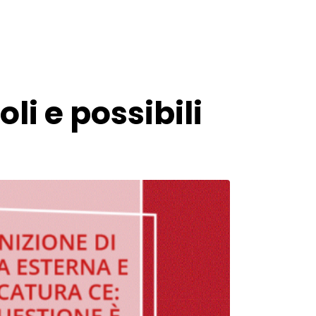
li e possibili