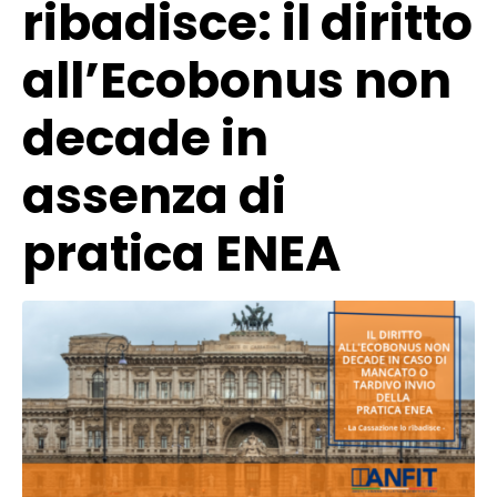
ribadisce: il diritto
all’Ecobonus non
decade in
assenza di
pratica ENEA