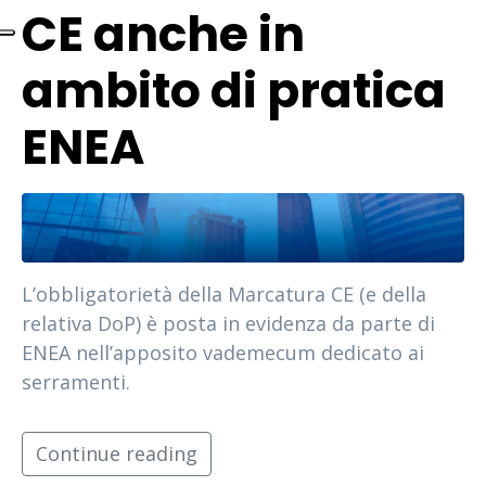
CE anche in
ambito di pratica
ENEA
L’obbligatorietà della Marcatura CE (e della
relativa DoP) è posta in evidenza da parte di
ENEA nell’apposito vademecum dedicato ai
serramenti.
Continue reading