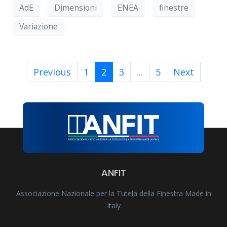
AdE
Dimensioni
ENEA
finestre
Variazione
Previous
1
2
3
...
5
Next
ANFIT
Associazione Nazionale per la Tutela della Finestra Made in
Italy