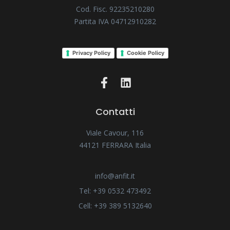
Cod. Fisc. 92235210280
Partita IVA 04712910282
Privacy Policy
Cookie Policy
Contatti
Viale Cavour, 116
44121 FERRARA Italia
info@anfit.it
Tel: +39 0532 473492
Cell: +39 389 5132640