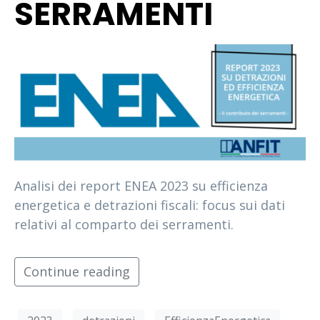
SERRAMENTI
Analisi dei report ENEA 2023 su efficienza
energetica e detrazioni fiscali: focus sui dati
relativi al comparto dei serramenti.
Continue reading