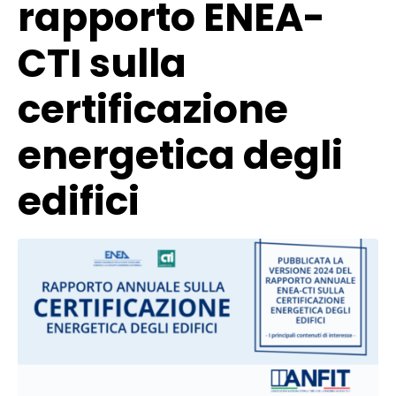
rapporto ENEA-
CTI sulla
certificazione
energetica degli
edifici