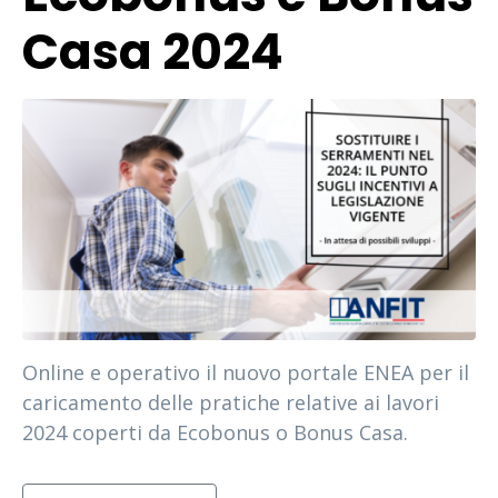
Casa 2024
Online e operativo il nuovo portale ENEA per il
caricamento delle pratiche relative ai lavori
2024 coperti da Ecobonus o Bonus Casa.