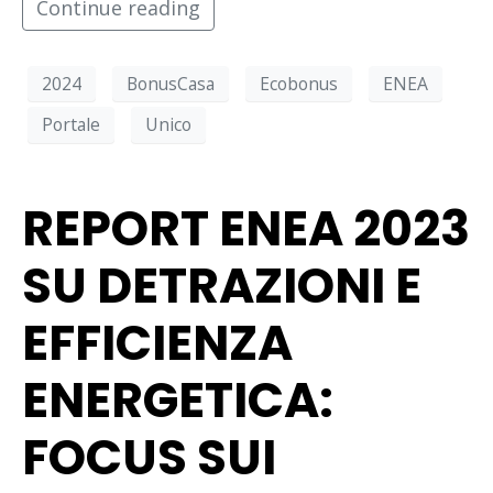
Continue reading
2024
BonusCasa
Ecobonus
ENEA
Portale
Unico
REPORT ENEA 2023
SU DETRAZIONI E
EFFICIENZA
ENERGETICA:
FOCUS SUI