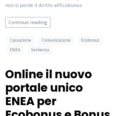
non si perde il diritto all’Ecobonus.
Continue reading
Cassazione
Comunicazione
Ecobonus
ENEA
Sentenza
Online il nuovo
portale unico
ENEA per
Ecobonus e Bonus