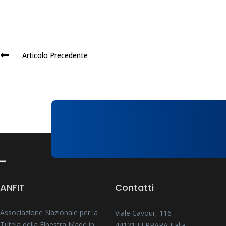
Articolo Precedente
ANFIT
Contatti
Associazione Nazionale per la
Viale Cavour, 116
Tutela della Finestra Made in
44121 FERRARA Italia