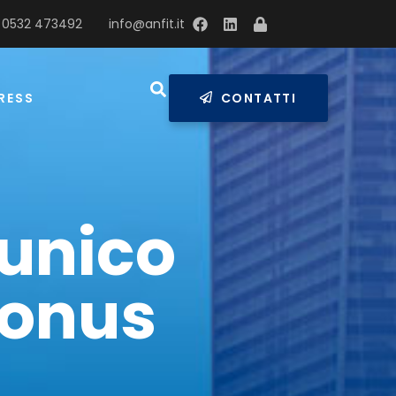
 0532 473492
info@anfit.it
RESS
CONTATTI
 unico
Bonus