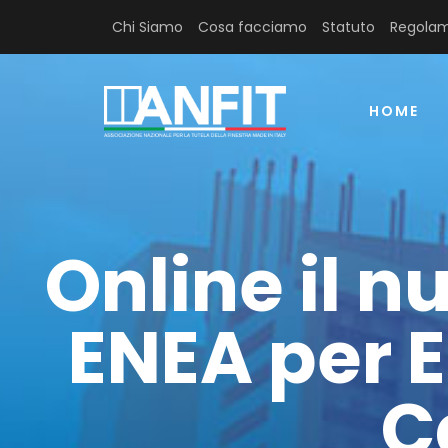
Chi Siamo
Cosa facciamo
Statuto
Regolam
HOME
Online il n
ENEA per 
C