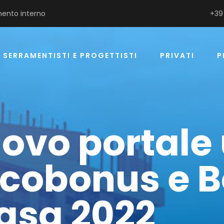
ento interno
+39
SERRAMENTISTI E PROGETTISTI
PRIVATI
P
uovo portale
Ecobonus e 
asa 2022