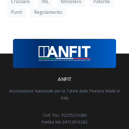
Cricolare
INL
Ministero
Patente
Punti
Regolamento
ANFIT
Associazione Nazionale per la Tutela della Finestra Made in
Italy
Cod. Fisc. 92235210280
Partita IVA 04712910282