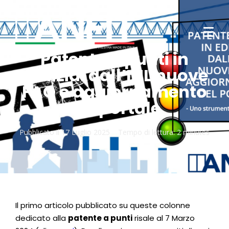
Patente a punti in
edilizia: dall’INL nuove
FAQ e aggiornamento
del portale
Pubblicato il
17 Luglio 2025
Tempo di lettura:
2 minutes
Il primo articolo pubblicato su queste colonne
dedicato alla
patente a punti
risale al 7 Marzo