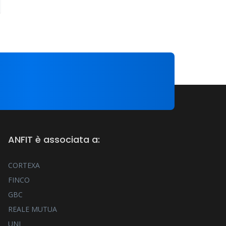
ANFIT è associata a:
CORTEXA
FINCO
GBC
REALE MUTUA
UNI