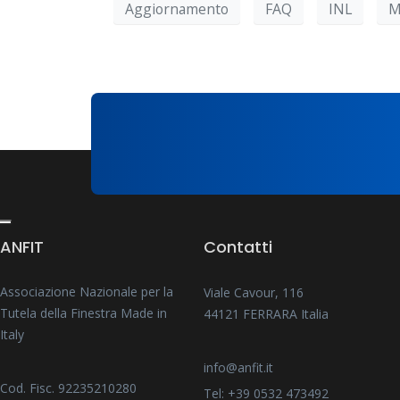
Aggiornamento
FAQ
INL
M
ANFIT
Contatti
Associazione Nazionale per la
Viale Cavour, 116
Tutela della Finestra Made in
44121 FERRARA Italia
Italy
info@anfit.it
Cod. Fisc. 92235210280
Tel: +39 0532 473492