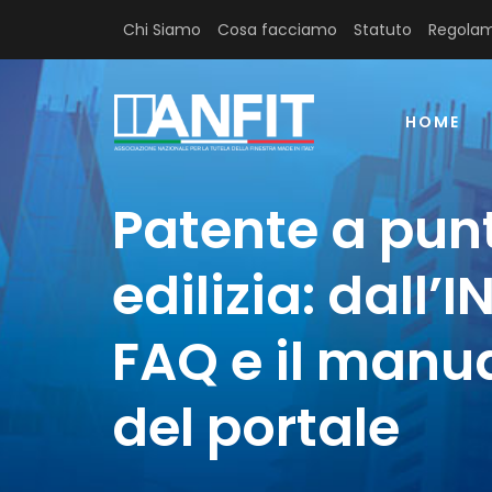
Chi Siamo
Cosa facciamo
Statuto
Regolam
HOME
Patente a punt
edilizia: dall’
FAQ e il manu
del portale