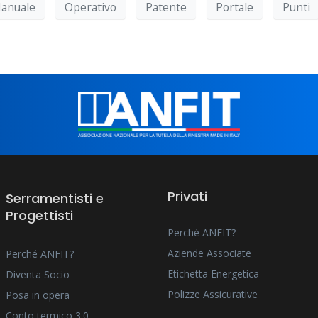
anuale
Operativo
Patente
Portale
Punti
Privati
Serramentisti e
Progettisti
Perché ANFIT?
Aziende Associate
Perché ANFIT?
Etichetta Energetica
Diventa Socio
Polizze Assicurative
Posa in opera
Conto termico 3.0