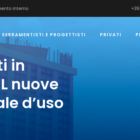
ento interno
+39
SERRAMENTISTI E PROGETTISTI
PRIVATI
P
i in
INL nuove
ale d’uso