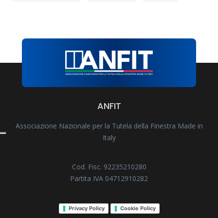
ANFIT
Associazione Nazionale per la Tutela della Finestra Made in
Italy
Cod. Fisc. 92235210280
Partita IVA 04712910282
Privacy Policy
Cookie Policy