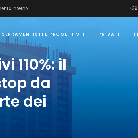
ento interno
+39
SERRAMENTISTI E PROGETTISTI
PRIVATI
P
i 110%: il
 stop da
rte dei