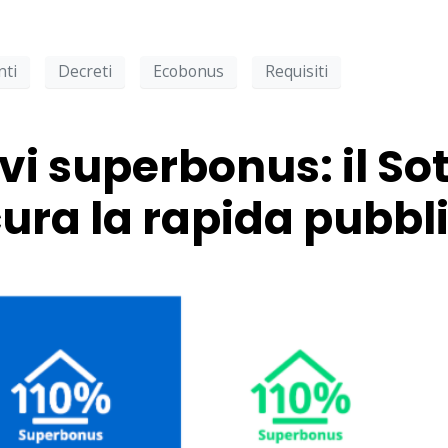
nti
Decreti
Ecobonus
Requisiti
ivi superbonus: il So
cura la rapida pubbl