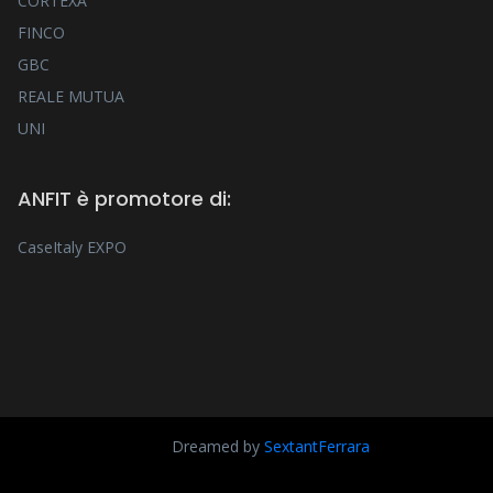
CORTEXA
FINCO
GBC
REALE MUTUA
UNI
ANFIT è promotore di:
CaseItaly EXPO
Dreamed by
SextantFerrara