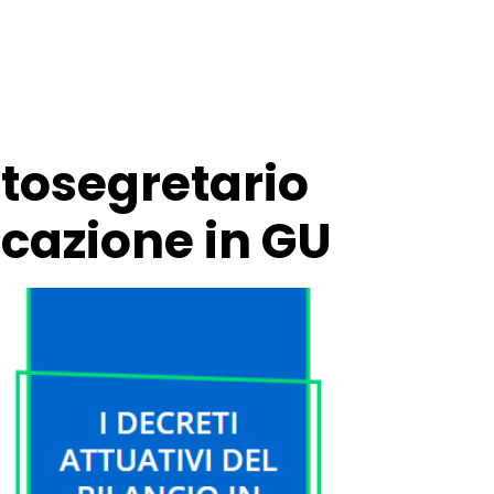
ttosegretario
icazione in GU