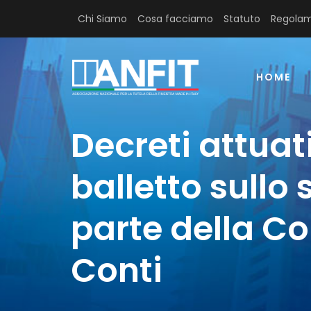
Chi Siamo
Cosa facciamo
Statuto
Regolam
HOME
Decreti attuativ
balletto sullo
parte della Co
Conti