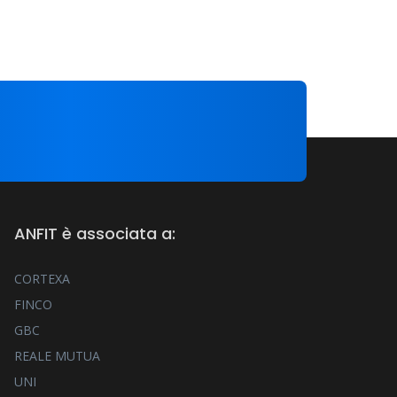
ANFIT è associata a:
CORTEXA
FINCO
GBC
REALE MUTUA
UNI