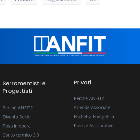
Privati
Serramentisti e
Progettisti
Perché ANFIT?
Aziende Associate
Perché ANFIT?
Etichetta Energetica
Diventa Socio
Polizze Assicurative
Posa in opera
Conto termico 3.0