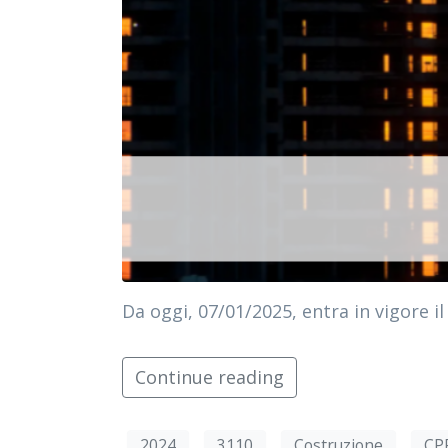
Da oggi, 07/01/2025, entra in vigore 
Continue reading
2024
3110
Costruzione
CP