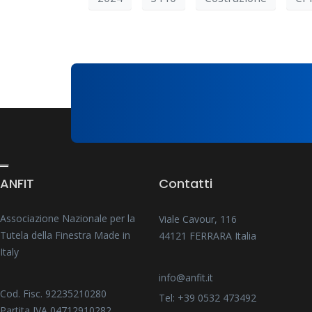
ANFIT
Contatti
Associazione Nazionale per la
Viale Cavour, 116
Tutela della Finestra Made in
44121 FERRARA Italia
Italy
info@anfit.it
Cod. Fisc. 92235210280
Tel: +39 0532 473492
Partita IVA 04712910282