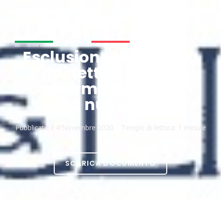
Esclusione della posa
dai tetti di spesa:
conferma dal MEF in
una nuova FAQ
Pubblicato il
4 Novembre 2020
Tempo di lettura:
1 minute
SCARICA DOCUMENTO