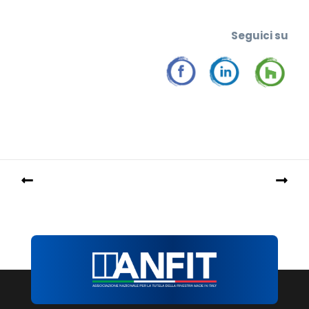
Seguic
i su