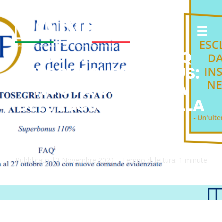
AGGIORNATE LE FAQ
MEF SUL SUPERBONUS:
NUOVA CONFERMA
DELL’ESCLUSIONE DELLA
POSA DAI TETTI DI
SPESA
Pubblicato il
3 Novembre 2020
Tempo di lettura:
1 minute