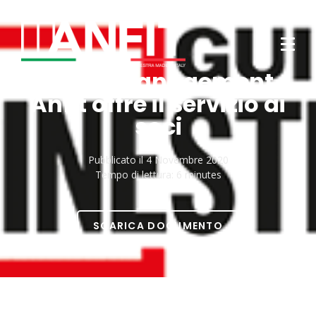
Credit management.
Anfit offre il servizio ai
soci
Pubblicato il
4 Novembre 2020
Tempo di lettura:
6 minutes
SCARICA DOCUMENTO