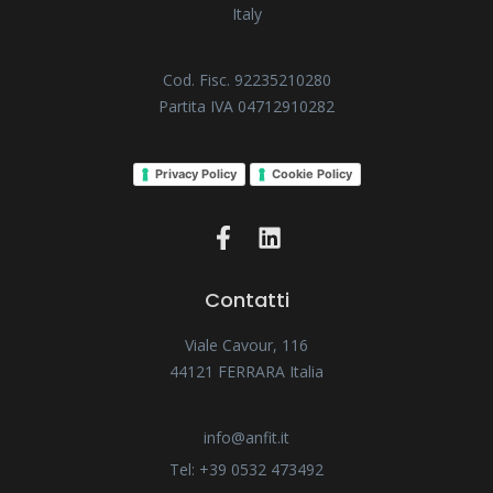
Italy
Cod. Fisc. 92235210280
Partita IVA 04712910282
Privacy Policy
Cookie Policy
Contatti
Viale Cavour, 116
44121 FERRARA Italia
info@anfit.it
Tel: +39 0532 473492