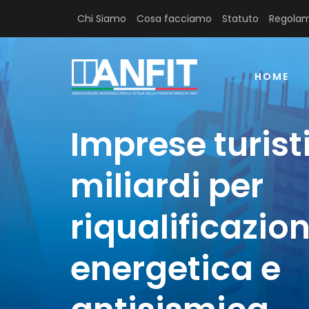
Chi Siamo
Cosa facciamo
Statuto
Regolam
HOME
Imprese turisti
miliardi per
riqualificazio
energetica e