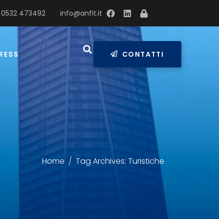
 0532 473492
info@anfit.it
RESS
CONTATTI
Home
Tag Archives: Turistiche