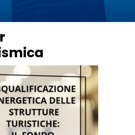
r
sismica