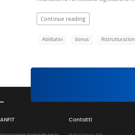
Continue reading
Abilitativi
bonus
Ristrutturazio
ANFIT
Contatti
Associazione Nazionale per la
Viale Cavour, 116