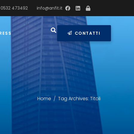
 0532 473492
info@anfit.it
RESS
CONTATTI
Home
Tag Archives: Titoli