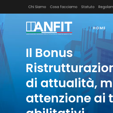
Chi Siamo
Cosa facciamo
Statuto
Regolam
HOME
Il Bonus
Ristrutturazio
di attualità, 
attenzione ai t