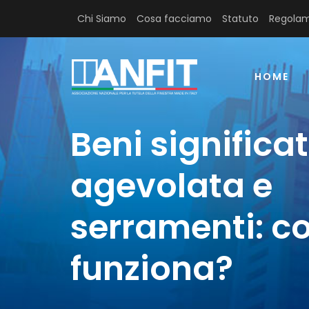
Chi Siamo
Cosa facciamo
Statuto
Regolam
HOME
Beni significat
agevolata e
serramenti: 
funziona?