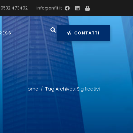
 0532 473492
info@anfit.it
RESS
CONTATTI
Home
Tag Archives: Sigificativi