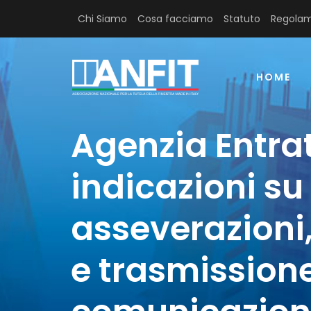
Chi Siamo
Cosa facciamo
Statuto
Regolam
HOME
Agenzia Entrat
indicazioni su
asseverazioni,
e trasmissione