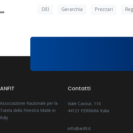
DEI
Gerarchia
Prezzari
Reg
ANFIT
Contatti
Associazione Nazionale per la
Viale Cavour, 116
Tutela della Finestra Made in
44121 FERRARA Italia
Italy
info@anfit.it