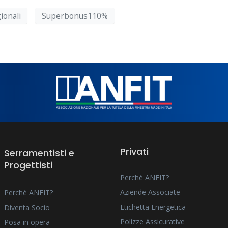
ionali
Superbonus110%
Privati
Serramentisti e
Progettisti
Perché ANFIT?
Aziende Associate
Perché ANFIT?
Etichetta Energetica
Diventa Socio
Polizze Assicurative
Posa in opera