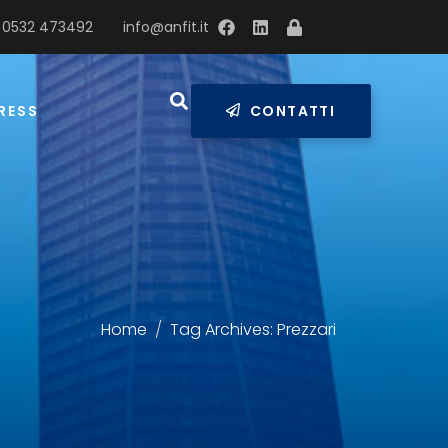
 0532 473492
info@anfit.it
RESS
CONTATTI
Home
Tag Archives: Prezzari