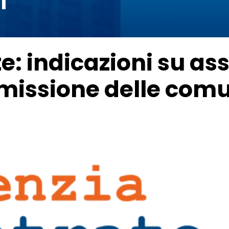
i
e: indicazioni su as
smissione delle com