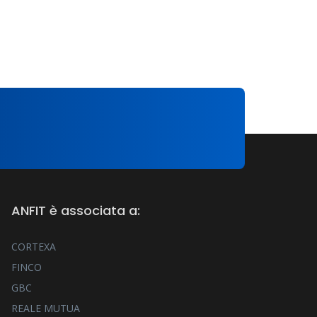
ANFIT è associata a:
CORTEXA
FINCO
GBC
REALE MUTUA