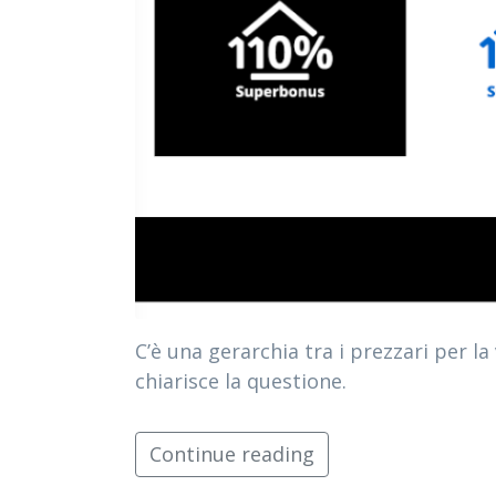
C’è una gerarchia tra i prezzari per 
chiarisce la questione.
Continue reading