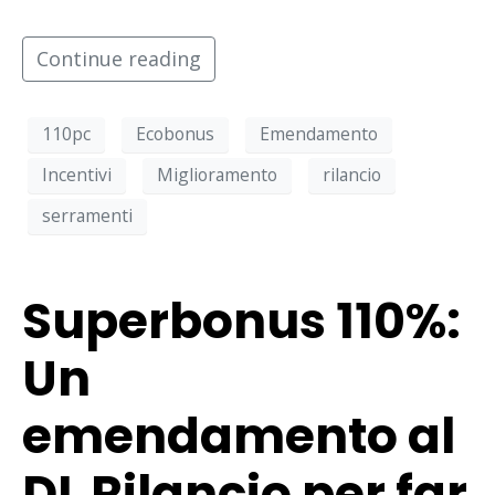
Continue reading
110pc
Ecobonus
Emendamento
Incentivi
Miglioramento
rilancio
serramenti
Superbonus 110%:
Un
emendamento al
DL Rilancio per far