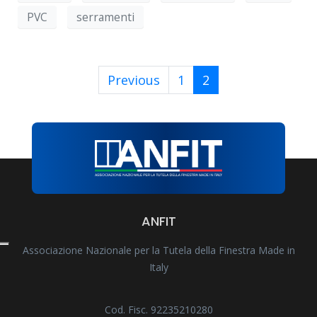
PVC
serramenti
Previous
1
2
ANFIT
Associazione Nazionale per la Tutela della Finestra Made in
Italy
Cod. Fisc. 92235210280