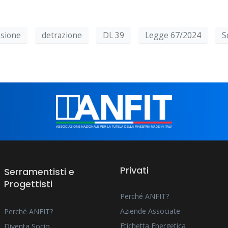
sione
detrazione
DL 39
Legge 67/2024
S
Privati
Serramentisti e
Progettisti
Perché ANFIT?
Aziende Associate
Perché ANFIT?
Etichetta Energetica
Diventa Socio