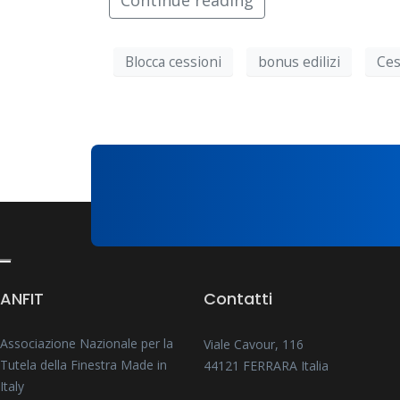
Continue reading
Blocca cessioni
bonus edilizi
Ces
ANFIT
Contatti
Associazione Nazionale per la
Viale Cavour, 116
Tutela della Finestra Made in
44121 FERRARA Italia
Italy