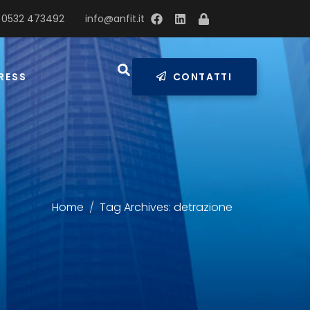
 0532 473492
info@anfit.it
RESS
CONTATTI
Home
Tag Archives: detrazione