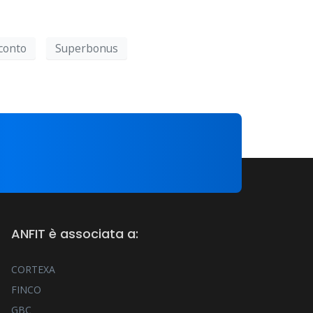
conto
Superbonus
ANFIT è associata a:
CORTEXA
FINCO
GBC