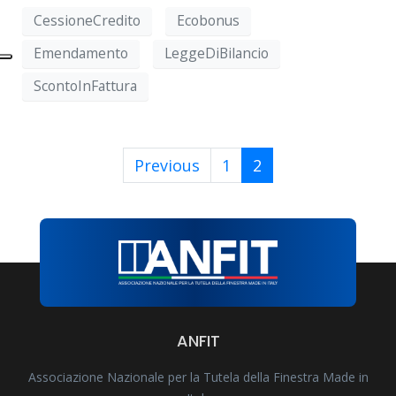
CessioneCredito
Ecobonus
Emendamento
LeggeDiBilancio
ScontoInFattura
Previous
1
2
ANFIT
Associazione Nazionale per la Tutela della Finestra Made in