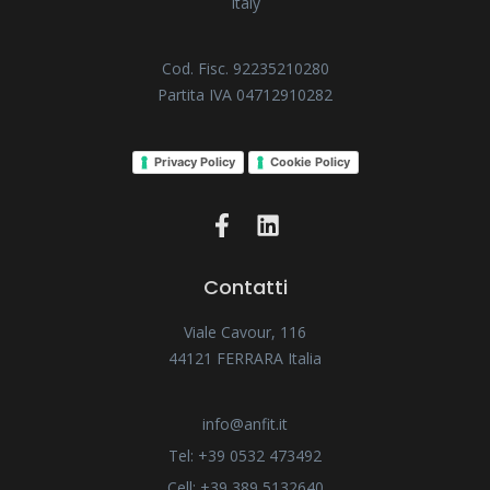
Italy
Cod. Fisc. 92235210280
Partita IVA 04712910282
Privacy Policy
Cookie Policy
Contatti
Viale Cavour, 116
44121 FERRARA Italia
info@anfit.it
Tel: +39 0532 473492
Cell: +39 389 5132640