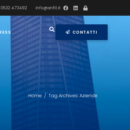
 0532 473492
info@anfit.it
RESS
CONTATTI
Home
Tag Archives: Aziende