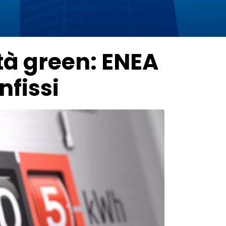
tà green: ENEA
nfissi