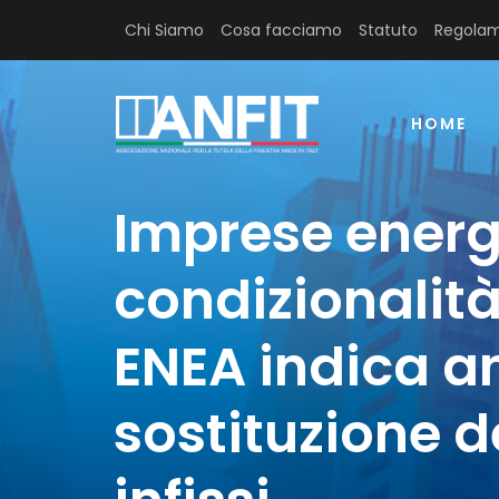
Chi Siamo
Cosa facciamo
Statuto
Regolam
HOME
Imprese energ
condizionalità
ENEA indica a
sostituzione d