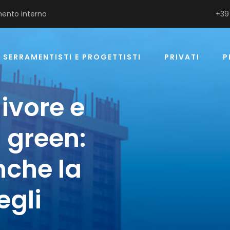
ento interno
+39
SERRAMENTISTI E PROGETTISTI
PRIVATI
P
ivore e
 green:
nche la
egli