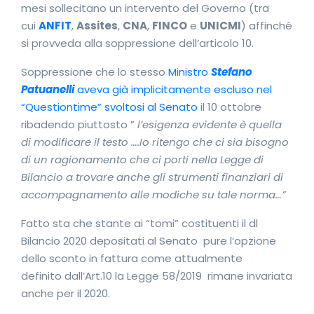
mesi sollecitano un intervento del Governo (tra
cui
ANFIT
,
Assites
,
CNA
,
FINCO
e
UNICMI
) affinché
si provveda alla soppressione dell’articolo 10.
Soppressione che lo stesso
Ministro
Stefano
Patuanelli
aveva già implicitamente escluso nel
“Questiontime” svoltosi al Senato
il 10 ottobre
ribadendo piuttosto ”
l’esigenza evidente è quella
di modificare il testo ….Io ritengo che ci sia bisogno
di un ragionamento che ci porti nella Legge di
Bilancio a trovare anche gli strumenti finanziari di
accompagnamento alle modiche su tale norma…”
Fatto sta che stante ai “tomi” costituenti il dl
Bilancio 2020 depositati al Senato pure l’opzione
dello sconto in fattura come attualmente
definito dall’Art.10 la Legge 58/2019 rimane invariata
anche per il 2020.