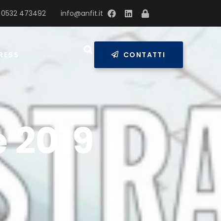
 0532 473492
info@anfit.it
RESS
CONTATTI
 2019