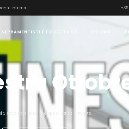
ento interno
+39
SERRAMENTISTI E PROGETTISTI
PRIVATI
P
stra Ottobre
il
5 Novembre 2019
Tempo di lettura:
1 minute