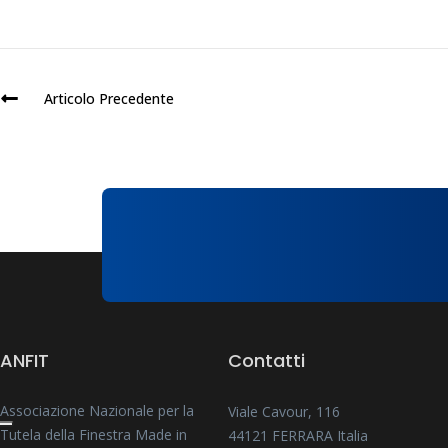
Articolo Precedente
ANFIT
Contatti
Associazione Nazionale per la
Viale Cavour, 116
Tutela della Finestra Made in
44121 FERRARA Italia