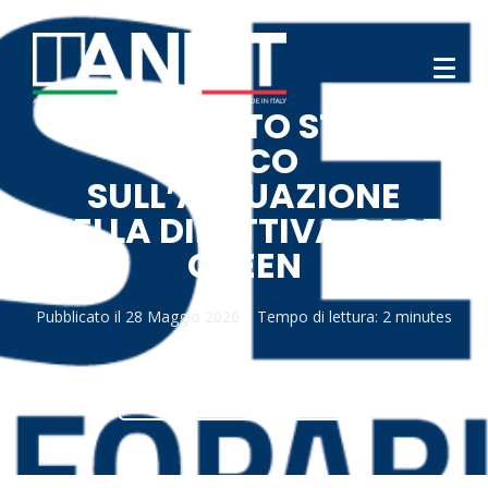
COMUNICATO STAMPA
FINCO
SULL’ATTUAZIONE
DELLA DIRETTIVA CASE
GREEN
Pubblicato il
28 Maggio 2026
Tempo di lettura:
2 minutes
SCARICA DOCUMENTO