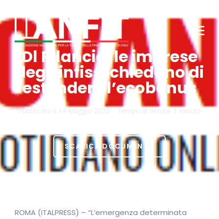
Dl Rilancio, le imprese
degli infissi chiedono di
estendere l’ecobonus
Pubblicato il
14 Maggio 2020
Tempo di lettura:
1 minute
SCARICA DOCUMENTO
ROMA (ITALPRESS) – “L’emergenza determinata