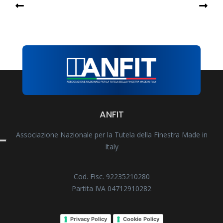
ANFIT
Associazione Nazionale per la Tutela della Finestra Made in
Italy
Cod. Fisc. 92235210280
Partita IVA 04712910282
Privacy Policy
Cookie Policy