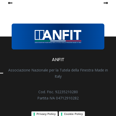
ANFIT
Associazione Nazionale per la Tutela della Finestra Made in
Italy
Cod. Fisc. 92235210280
Partita IVA 04712910282
Privacy Policy
Cookie Policy