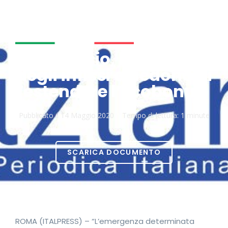
Dl Rilancio, le imprese
degli infissi chiedono di
estendere l’ecobonus
Pubblicato il
14 Maggio 2020
Tempo di lettura:
1 minute
SCARICA DOCUMENTO
ROMA (ITALPRESS) – “L’emergenza determinata