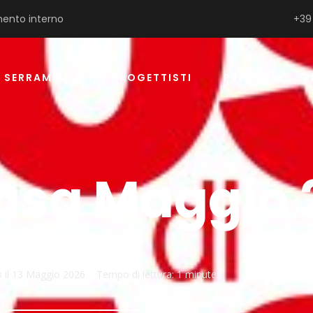
ento interno
+39
SERRAMENTISTI E PROGETTISTI
PRIVATI
P
Casa Maggio 
 il
13 Maggio 2026
Tempo di lettura:
1 minute