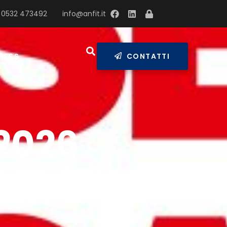
 0532 473492
info@anfit.it
RESS
CONTATTI
2026