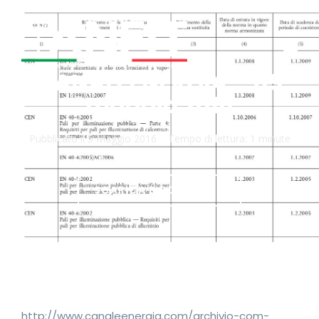
CANALEENERGIA – 05
maggio 2016
Pubblicato il
5 Maggio 2016
Tempo di lettura:
1 minute
SCARICA DOCUMENTO
http://www.canaleenergia.com/archivio-com-