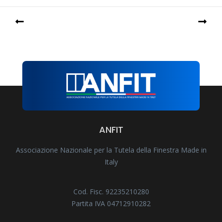
ANFIT
Associazione Nazionale per la Tutela della Finestra Made in
Italy
Cod. Fisc. 92235210280
Partita IVA 04712910282