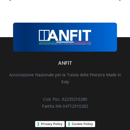
ANFIT
Associazione Nazionale per la Tutela della Finestra Made in
Italy
Cod. Fisc. 92235210280
Partita IVA 04712910282
Privacy Policy
Cookie Policy