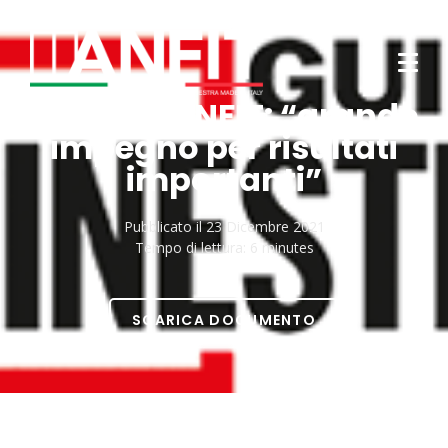
Il 2021 di ANFIT: “grande
impegno per risultati
importanti”
Pubblicato il
23 Dicembre 2021
Tempo di lettura:
6 minutes
SCARICA DOCUMENTO