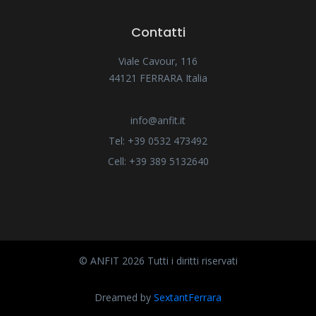
Contatti
Viale Cavour, 116
44121 FERRARA Italia
info@anfit.it
Tel: +39 0532 473492
Cell: +39 389 5132640
© ANFIT 2026 Tutti i diritti riservati
Dreamed by
SextantFerrara