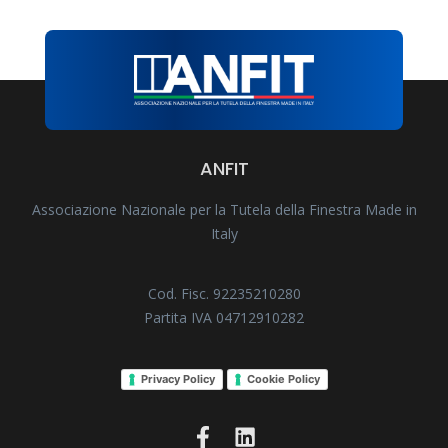
ANFIT
Associazione Nazionale per la Tutela della Finestra Made in
Italy
Cod. Fisc. 92235210280
Partita IVA 04712910282
Privacy Policy
Cookie Policy