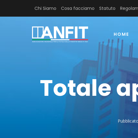
Chi Siamo
Cosa facciamo
Statuto
Regolam
HOME
Totale a
Pubblicato