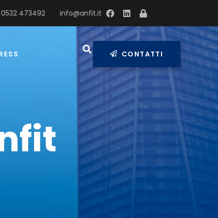
 0532 473492
info@anfit.it
RESS
CONTATTI
nfit