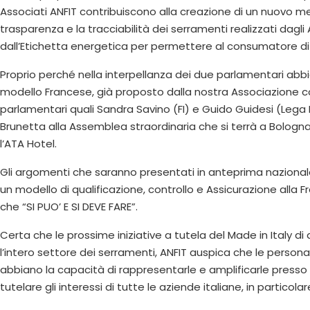
Associati ANFIT contribuiscono alla creazione di un nuovo m
trasparenza e la tracciabilità dei serramenti realizzati dagli
dall’Etichetta energetica per permettere al consumatore di
Proprio perché nella interpellanza dei due parlamentari abbi
modello Francese, già proposto dalla nostra Associazione con
parlamentari quali Sandra Savino (FI) e Guido Guidesi (Lega N
Brunetta alla Assemblea straordinaria che si terrà a Bologna
l’ATA Hotel.
Gli argomenti che saranno presentati in anteprima nazional
un modello di qualificazione, controllo e Assicurazione alla 
che “SI PUO’ E SI DEVE FARE”.
Certa che le prossime iniziative a tutela del Made in Italy di
l’intero settore dei serramenti, ANFIT auspica che le persona
abbiano la capacità di rappresentarle e amplificarle presso il
tutelare gli interessi di tutte le aziende italiane, in particola