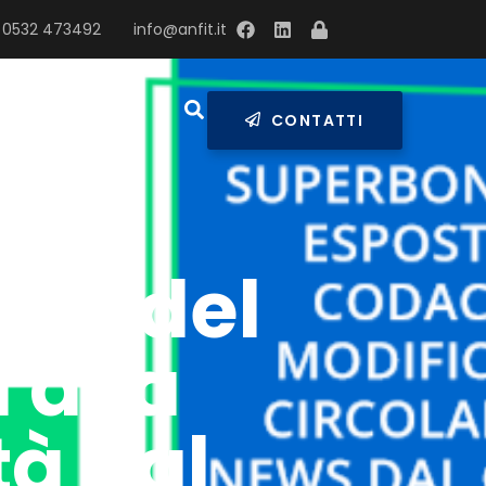
 0532 473492
info@anfit.it
RESS
CONTATTI
sto del
 alla
tà dal