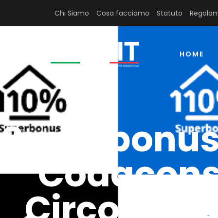
Chi Siamo
Cosa facciamo
Statuto
Regolam
HOME
Superbonus1
Codacons,
Circolare 2