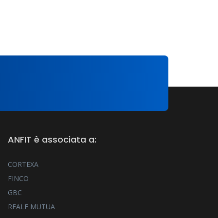
ANFIT è associata a:
CORTEXA
FINCO
GBC
REALE MUTUA