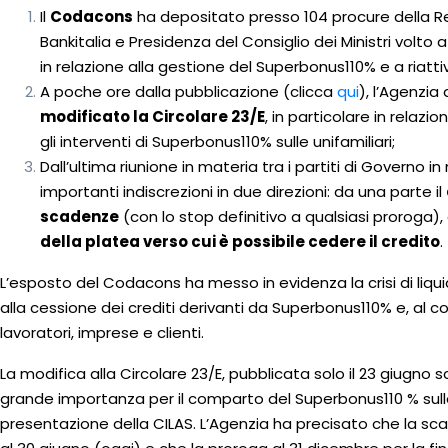
Il
Codacons
ha depositato presso 104 procure della 
Bankitalia e Presidenza del Consiglio dei Ministri volto 
in relazione alla gestione del Superbonus110% e a riattiva
A poche ore dalla pubblicazione (clicca
qui
), l’Agenzia
modificato la Circolare 23/E
, in particolare in relaz
gli interventi di Superbonus110% sulle unifamiliari;
Dall’ultima riunione in materia tra i partiti di Govern
importanti indiscrezioni in due direzioni: da una parte il
scadenze
(con lo stop definitivo a qualsiasi proroga), da
della platea verso cui è possibile cedere il credito
.
L’esposto del Codacons ha messo in evidenza la crisi di liqu
alla cessione dei crediti derivanti da Superbonus110% e, al 
lavoratori, imprese e clienti.
La modifica alla Circolare 23/E, pubblicata solo il 23 giugno
grande importanza per il comparto del Superbonus110 % sulle u
presentazione della CILAS. L’Agenzia ha precisato che la s