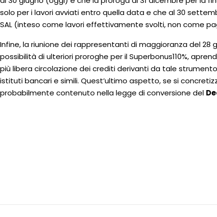
al 30 giugno (oggi) e che la proroga al 31 dicembre per la fin
solo per i lavori avviati entro quella data e che al 30 sette
SAL (inteso come lavori effettivamente svolti, non come pa
Infine, la riunione dei rappresentanti di maggioranza del 28 
possibilità di ulteriori proroghe per il Superbonus110%, apre
più libera circolazione dei crediti derivanti da tale strument
istituti bancari e simili. Quest’ultimo aspetto, se si concret
probabilmente contenuto nella legge di conversione del
De