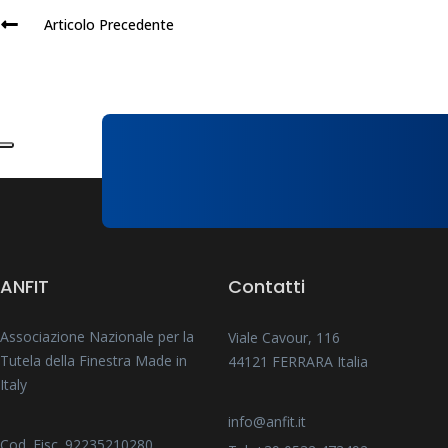
Articolo Precedente
ANFIT
Contatti
Associazione Nazionale per la
Viale Cavour, 116
Tutela della Finestra Made in
44121 FERRARA Italia
Italy
info@anfit.it
Cod. Fisc. 92235210280