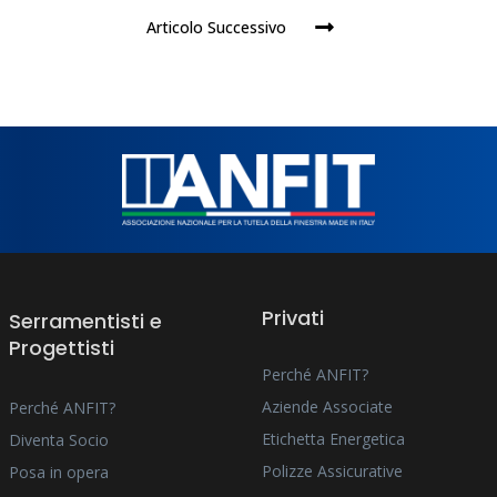
Articolo Successivo
Privati
Serramentisti e
Progettisti
Perché ANFIT?
Aziende Associate
Perché ANFIT?
Etichetta Energetica
Diventa Socio
Polizze Assicurative
Posa in opera