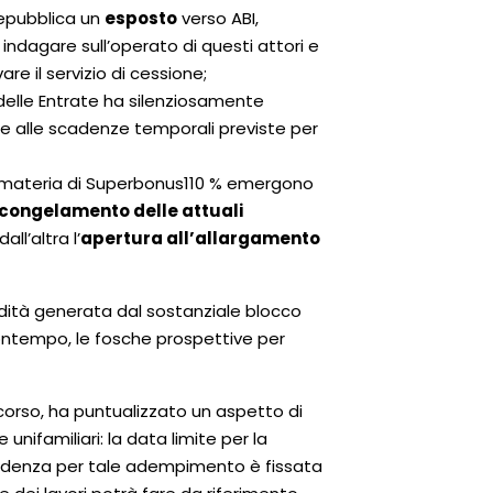
Repubblica un
esposto
verso ABI,
a indagare sull’operato di questi attori e
re il servizio di cessione;
 delle Entrate ha silenziosamente
ione alle scadenze temporali previste per
o in materia di Superbonus110 % emergono
congelamento delle attuali
ll’altra l’
apertura all’allargamento
idità generata dal sostanziale blocco
contempo, le fosche prospettive per
 scorso, ha puntualizzato un aspetto di
nifamiliari: la data limite per la
cadenza per tale adempimento è fissata