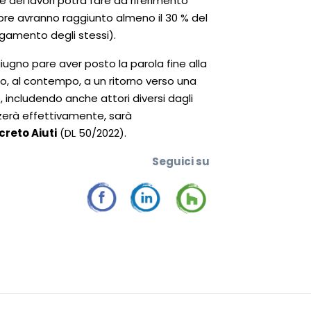
e dei lavori potrà fare da riferimento
mbre avranno raggiunto almeno il 30 % del
gamento degli stessi).
giugno pare aver posto la parola fine alla
ndo, al contempo, a un ritorno verso una
o, includendo anche attori diversi dagli
izzerà effettivamente, sarà
creto Aiuti
(DL 50/2022).
Seguic
i su