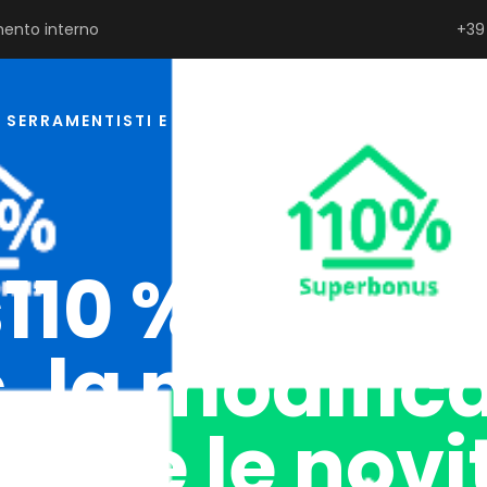
ento interno
+39
SERRAMENTISTI E PROGETTISTI
PRIVATI
P
10 %: l’espo
 la modifica
3/E e le novi