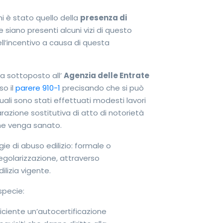
 è stato quello della
presenza di
 siano presenti alcuni vizi di questo
dell’incentivo a causa di questa
ha sottoposto all’
Agenzia delle Entrate
so il
parere 910-1
precisando che si può
uali sono stati effettuati modesti lavori
arazione sostitutiva di atto di notorietà
che venga sanato.
gie di abuso edilizio: formale o
regolarizzazione, attraverso
lizia vigente.
ispecie:
ufficiente un’autocertificazione