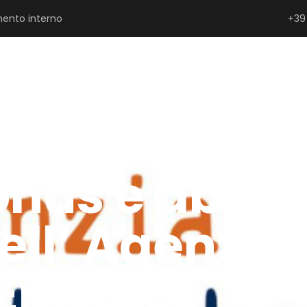
ento interno
+39
SERRAMENTISTI E PROGETTISTI
PRIVATI
P
us e abusi e
dell’ Agenzia 
Entrate