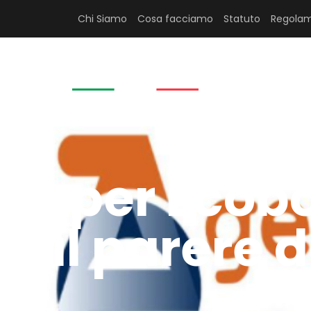
Chi Siamo
Cosa facciamo
Statuto
Regolam
HOME
Super Ecobon
il parere 