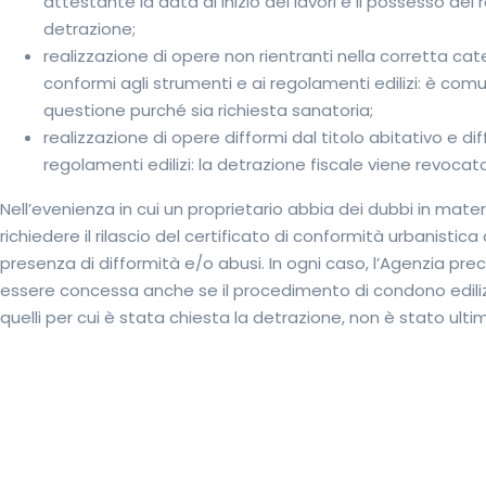
attestante la data di inizio dei lavori e il possesso dei r
detrazione;
realizzazione di opere non rientranti nella corretta ca
conformi agli strumenti e ai regolamenti edilizi: è comu
questione purché sia richiesta sanatoria;
realizzazione di opere difformi dal titolo abitativo e dif
regolamenti edilizi: la detrazione fiscale viene revocata
Nell’evenienza in cui un proprietario abbia dei dubbi in mater
richiedere il rilascio del certificato di conformità urbanistica 
presenza di difformità e/o abusi. In ogni caso, l’Agenzia pr
essere concessa anche se il procedimento di condono edilizio,
quelli per cui è stata chiesta la detrazione, non è stato ulti