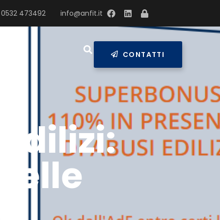
 0532 473492
info@anfit.it
RESS
CONTATTI
dilizi:
delle