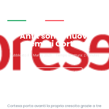
Sikkens, Soprema e
Anfit sono i nuovi
membri Cortexa
Pubblicato il
1 Marzo 2021
Tempo di lettura:
2 minutes
SCARICA DOCUMENTO
Cortexa porta avanti la propria crescita grazie a tre