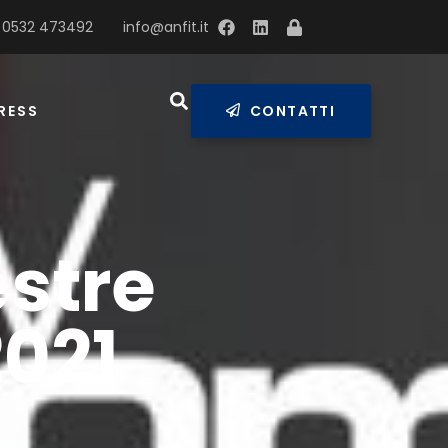
 0532 473492
info@anfit.it
RESS
CONTATTI
stre
021