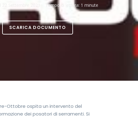
il
22 Settembre 2021
Tempo di lettura:
1 minute
SCARICA DOCUMENTO
re-Ottobre ospita un intervento del
formazione dei posatori di serramenti. Si