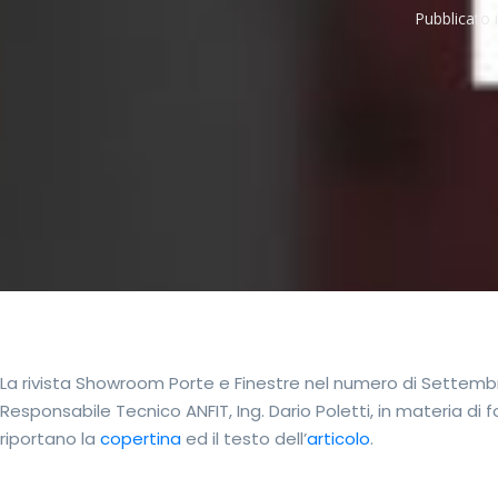
Pubblicato 
La rivista Showroom Porte e Finestre nel numero di Settemb
Responsabile Tecnico ANFIT, Ing. Dario Poletti, in materia di 
riportano la
copertina
ed il testo dell’
articolo
.