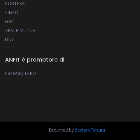
CORTEXA
FINCO
GBC
REALE MUTUA
UNI
ANFIT è promotore di:
CaseItaly EXPO
Dreamed by
SextantFerrara