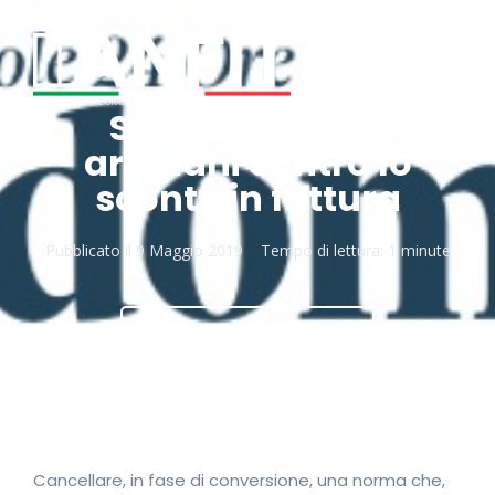
Serramentisti e
artigiani contro lo
sconto in fattura
Pubblicato il
9 Maggio 2019
Tempo di lettura:
1 minute
SCARICA DOCUMENTO
Cancellare, in fase di conversione, una norma che,