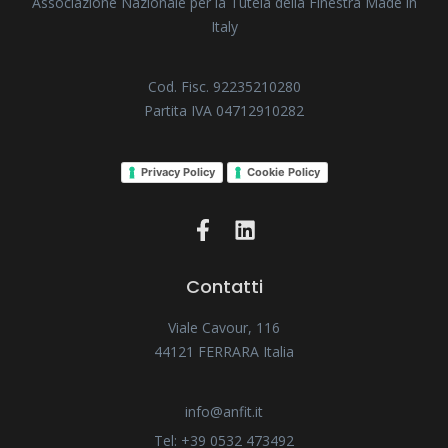
Associazione Nazionale per la Tutela della Finestra Made in
Italy
Cod. Fisc. 92235210280
Partita IVA 04712910282
Privacy Policy
Cookie Policy
Contatti
Viale Cavour, 116
44121 FERRARA Italia
info@anfit.it
Tel: +39 0532 473492