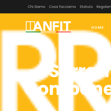
Chi Siamo
Cosa facciamo
Statuto
Regolam
HOME
Serram
Componen