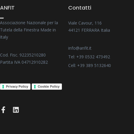
ANFIT
Contatti
Associazione Nazionale per la
Viale Cavour, 116
Tutela della Finestra Made in
44121 FERRARA Italia
Italy
info@anfit.it
Cod. Fisc. 92235210280
Tel: +39 0532 473492
Partita IVA 04712910282
Cell: +39 389 5132640
Privacy Policy
Cookie Policy