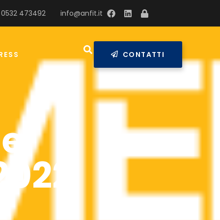
 0532 473492
info@anfit.it
RESS
CONTATTI
 e
2022