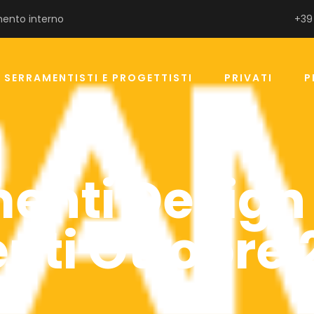
ento interno
+39
SERRAMENTISTI E PROGETTISTI
PRIVATI
P
enti Design
ti Ottobre 