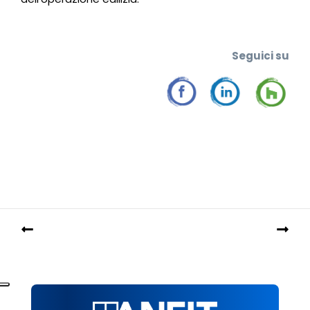
Seguic
i su