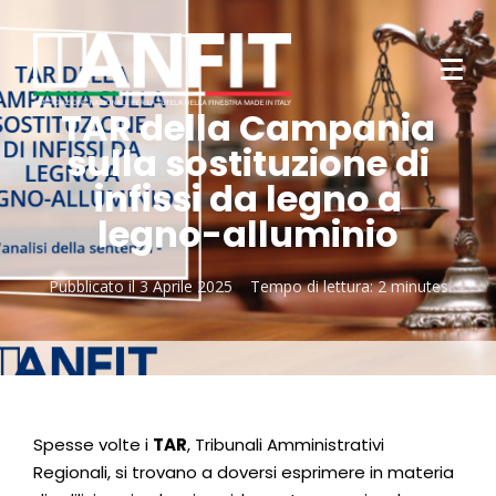
TAR della Campania
sulla sostituzione di
infissi da legno a
legno-alluminio
Pubblicato il
3 Aprile 2025
Tempo di lettura:
2 minutes
Spesse volte i
TAR
, Tribunali Amministrativi
Regionali, si trovano a doversi esprimere in materia