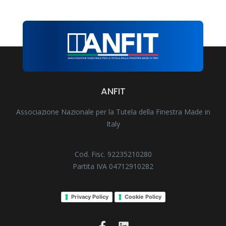
ANFIT
Associazione Nazionale per la Tutela della Finestra Made in
Italy
Cod. Fisc. 92235210280
Partita IVA 04712910282
Privacy Policy
Cookie Policy