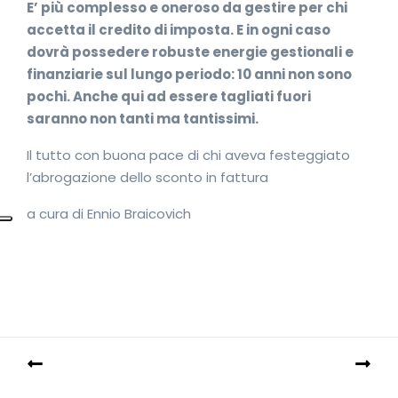
E’ più complesso e oneroso da gestire per chi
accetta il credito di imposta. E in ogni caso
dovrà possedere robuste energie gestionali e
finanziarie sul lungo periodo: 10 anni non sono
pochi. Anche qui ad essere tagliati fuori
saranno non tanti ma tantissimi.
Il tutto con buona pace di chi aveva festeggiato
l’abrogazione dello sconto in fattura
a cura di Ennio Braicovich