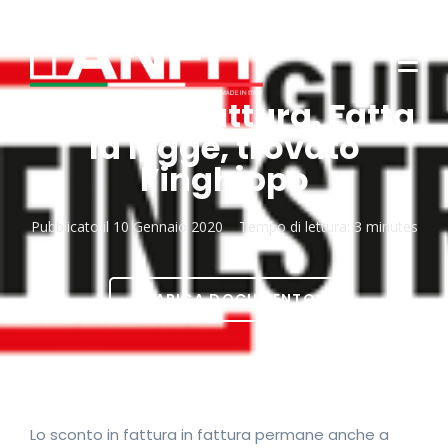
Sconto in fattura. Fatta
la legge, trovato
l’inghippo
Pubblicato il
10 Gennaio 2020
Tempo di lettura:
3 minutes
SCARICA DOCUMENTO
Lo sconto in fattura in fattura permane anche a