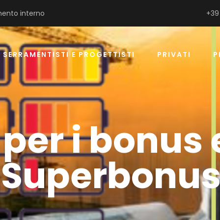
ento interno
+39
SERRAMENTISTI E PROGETTISTI
PRIVATI
P
per i bonus e
l Superbonus