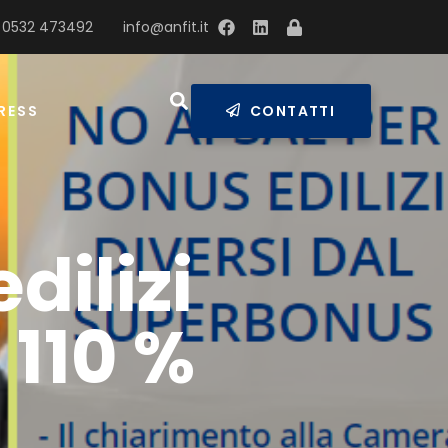
 0532 473492
info@anfit.it
RESS
CONTATTI
dilizi
 110 %