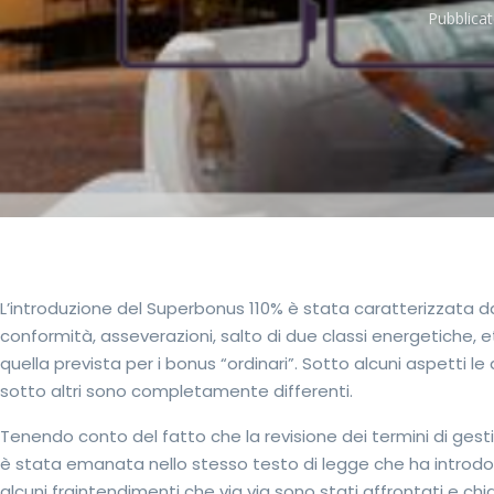
Pubblicat
L’introduzione del Superbonus 110% è stata caratterizzata da 
conformità, asseverazioni, salto di due classi energetiche, 
quella prevista per i bonus “ordinari”. Sotto alcuni aspetti l
sotto altri sono completamente differenti.
Tenendo conto del fatto che la revisione dei termini di gesti
è stata emanata nello stesso testo di legge che ha introdo
alcuni fraintendimenti che via via sono stati affrontati e chi