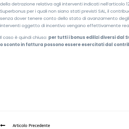
della detrazione relativa agli interventi indicati nell’articolo 1
Superbonus per i quali non siano stati previsti SAL, il contrib
senza dover tenere conto dello stato di avanzamento degli in
interventi oggetto di incentivo vengano effettivamente real
Il caso è quindi chiuso:
per tutti i bonus edilizi diversi da
o sconto in fattura possono essere esercitati dal contr
Articolo Precedente