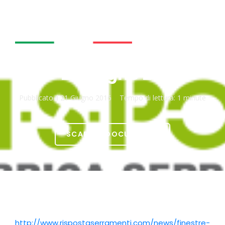
RISPOSTASERRAMENTI
– 21 giugno 2016
Pubblicato il
21 Giugno 2016
Tempo di lettura:
1 minute
SCARICA DOCUMENTO
http://www.rispostaserramenti.com/news/finestre-