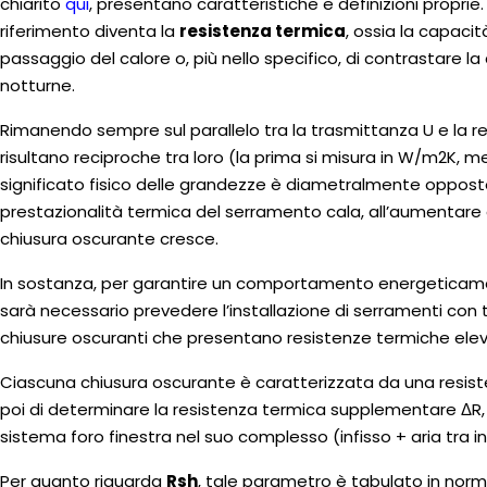
chiarito
qui
, presentano caratteristiche e definizioni proprie.
riferimento diventa la
resistenza termica
, ossia la capacit
passaggio del calore o, più nello specifico, di contrastare l
notturne.
Rimanendo sempre sul parallelo tra la trasmittanza U e la 
risultano reciproche tra loro (la prima si misura in W/m2K, 
significato fisico delle grandezze è diametralmente opposto
prestazionalità termica del serramento cala, all’aumentare d
chiusura oscurante cresce.
In sostanza, per garantire un comportamento energeticamen
sarà necessario prevedere l’installazione di serramenti co
chiusure oscuranti che presentano resistenze termiche ele
Ciascuna chiusura oscurante è caratterizzata da una resis
poi di determinare la resistenza termica supplementare ΔR, 
sistema foro finestra nel suo complesso (infisso + aria tra in
Per quanto riguarda
Rsh
, tale parametro è tabulato in norm