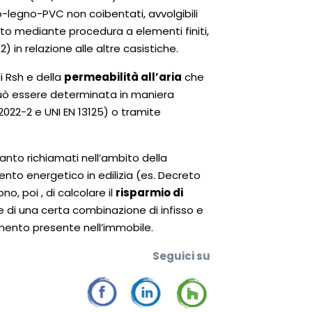
io-legno-PVC non coibentati, avvolgibili
to mediante procedura a elementi finiti,
in relazione alle altre casistiche.
i Rsh e della
permeabilità all’aria
che
può essere determinata in maniera
022-2 e UNI EN 13125) o tramite
uanto richiamati nell’ambito della
mento energetico in edilizia (es. Decreto
o, poi , di calcolare il
risparmio di
e di una certa combinazione di infisso e
amento presente nell’immobile.
Seguic
i su