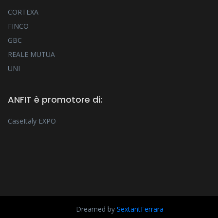
CORTEXA
FINCO
GBC
REALE MUTUA
UNI
ANFIT è promotore di:
CaseItaly EXPO
Dreamed by
SextantFerrara