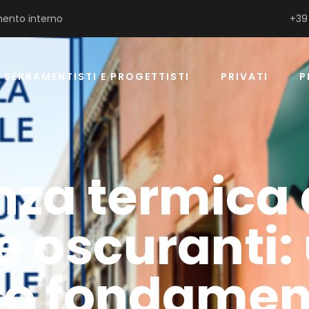
ento interno
+39
SERRAMENTISTI E PROGETTISTI
PRIVATI
P
nza termica 
e oscuranti:
o fondamen