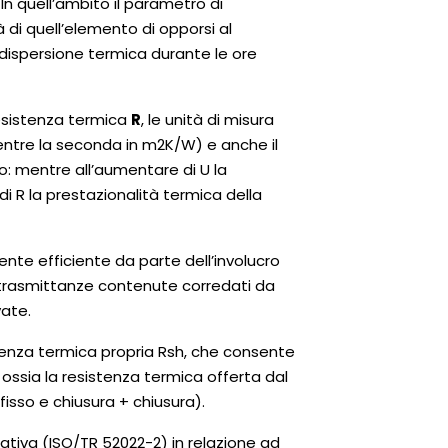
 In quell’ambito il parametro di
à di quell’elemento di opporsi al
a dispersione termica durante le ore
resistenza termica
R
, le unità di misura
mentre la seconda in m2K/W) e anche il
: mentre all’aumentare di U la
i R la prestazionalità termica della
te efficiente da parte dell’involucro
n trasmittanze contenute corredati da
vate.
tenza termica propria Rsh, che consente
ossia la resistenza termica offerta dal
fisso e chiusura + chiusura).
ativa (ISO/TR 52022-2) in relazione ad