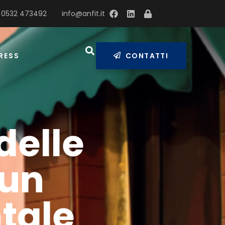
 0532 473492
info@anfit.it
RESS
CONTATTI
delle
 un
tale