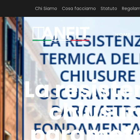
Chi Siamo
Cosa facciamo
Statuto
Regolam
HOME
La resiste
chiusur
parametr