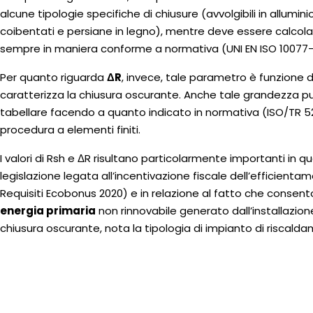
alcune tipologie specifiche di chiusure (avvolgibili in allumin
coibentati e persiane in legno), mentre deve essere calcola
sempre in maniera conforme a normativa (UNI EN ISO 10077-2) 
Per quanto riguarda
ΔR
, invece, tale parametro è funzione d
caratterizza la chiusura oscurante. Anche tale grandezza 
tabellare facendo a quanto indicato in normativa (ISO/TR 52
procedura a elementi finiti.
I valori di Rsh e ΔR risultano particolarmente importanti in q
legislazione legata all’incentivazione fiscale dell’efficienta
Requisiti Ecobonus 2020) e in relazione al fatto che consenton
energia primaria
non rinnovabile generato dall’installazion
chiusura oscurante, nota la tipologia di impianto di riscald