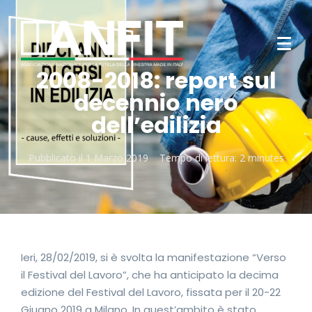
2008-2018: report sul
decennio nero
dell’edilizia
Pubblicato il
1 Marzo 2019
Tempo di lettura:
2 minutes
Ieri, 28/02/2019, si è svolta la manifestazione “Verso
il Festival del Lavoro”, che ha anticipato la decima
edizione del Festival del Lavoro, fissata per il 20-22
Giugno 2019 a Milano. In quest’ambito è stato