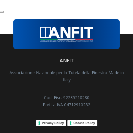
ANFIT
Associazione Nazionale per la Tutela della Finestra Made in
Italy
Cod. Fisc. 92235210280
Partita IVA 04712910282
Privacy Policy
Cookie Policy