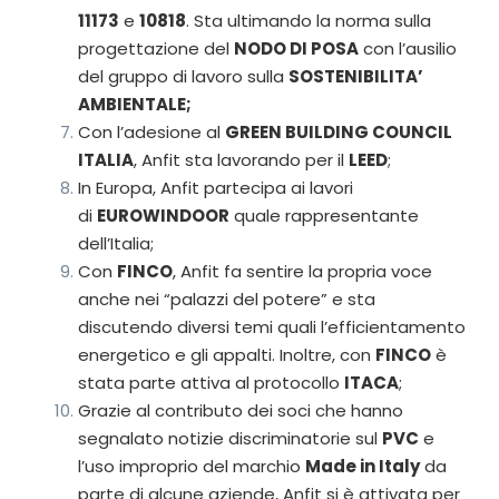
11173
e
10818
. Sta ultimando la norma sulla
progettazione del
NODO DI POSA
con l’ausilio
del gruppo di lavoro sulla
SOSTENIBILITA’
AMBIENTALE;
Con l’adesione al
GREEN BUILDING COUNCIL
ITALIA
, Anfit sta lavorando per il
LEED
;
In Europa, Anfit partecipa ai lavori
di
EUROWINDOOR
quale rappresentante
dell’Italia;
Con
FINCO
, Anfit fa sentire la propria voce
anche nei “palazzi del potere” e sta
discutendo diversi temi quali l’efficientamento
energetico e gli appalti. Inoltre, con
FINCO
è
stata parte attiva al protocollo
ITACA
;
Grazie al contributo dei soci che hanno
segnalato notizie discriminatorie sul
PVC
e
l’uso improprio del marchio
Made in Italy
da
parte di alcune aziende, Anfit si è attivata per