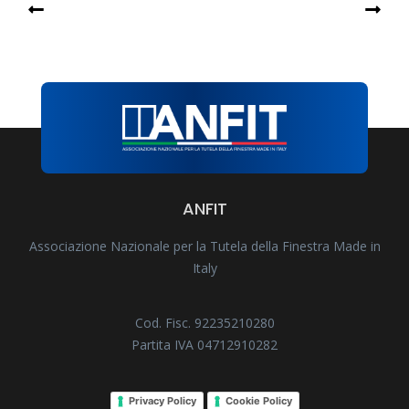
ANFIT
Associazione Nazionale per la Tutela della Finestra Made in
Italy
Cod. Fisc. 92235210280
Partita IVA 04712910282
Privacy Policy
Cookie Policy